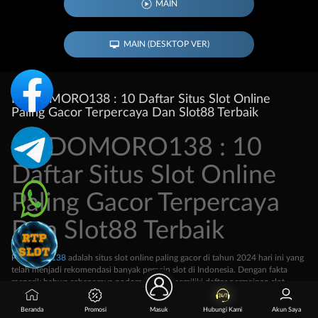
MAIN
MAIN (DESKTOP VER)
PODOMORO138 : 10 Daftar Situs Slot Online
Paling Gacor Terpercaya Dan Slot88 Terbaik
PODOMORO138 : 10
Daftar Situs Slot Online
Paling Gacor Terpercaya
Dan Slot88 Terbaik
Podomoro138
adalah situs slot online paling gacor di tahun 2024 hari ini yang
telah menjadi rekomendasi banyak pemain slot di Indonesia. Dengan fakta
menarik bahwa sebenarnya podomoro138 memiliki daftar permainan slot
dengan kegacoran yang lebih tinggi, rtp slot yang lebih tinggi hingga winrate
atau peluangan kemenangan untuk mendapatkan jp lebih besar setiap harinya.
Beranda
Promosi
Masuk
Hubungi Kami
Akun Saya