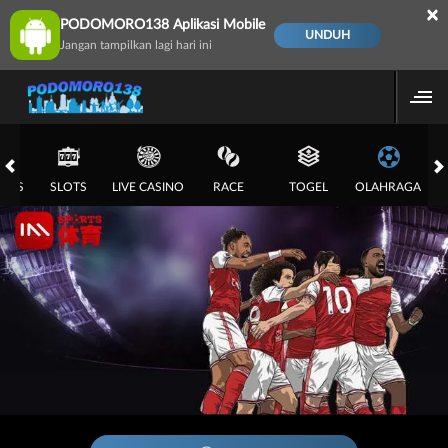
×
PODOMORO138 Aplikasi Mobile
UNDUH
Jangan tampilkan lagi hari ini
MES
SLOTS
LIVE CASINO
RACE
TOGEL
OLAHRAGA
CR