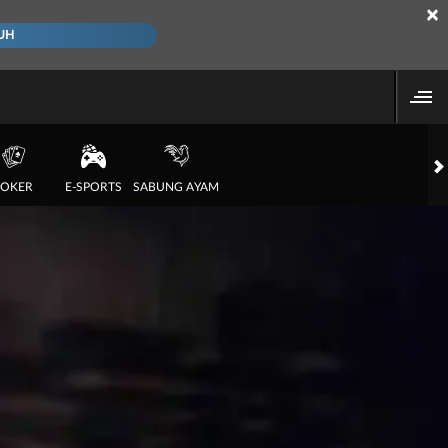
×
UH
POKER
E-SPORTS
SABUNG AYAM